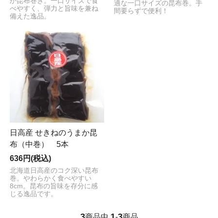
か昆布巻き。一口サイズで食
適な一口サイズの昆布巻。手
べやすく、弾力と旨味を兼ね
間要らずで便利！
備えた逸品。
日高産 せきねのうまか昆
布（中巻） 5本
636円(税込)
北海道日高産のコク深い昆布
巻。やわらかく食べやすい
8cm。昆布の旨味を存分に感
じる逸品です。
3
1
3
商品中
-
商品