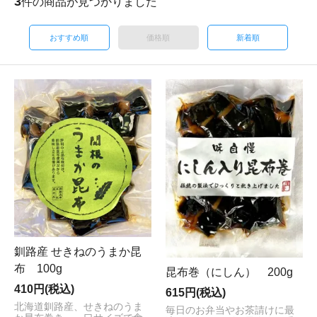
3
件の商品が見つかりました
おすすめ順
価格順
新着順
釧路産 せきねのうまか昆
布 100g
昆布巻（にしん） 200g
410円(税込)
615円(税込)
北海道釧路産、せきねのうま
毎日のお弁当やお茶請けに最