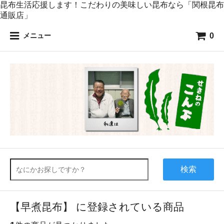
昆布生活応援します！こだわりの美味しい昆布なら「関根昆布
通販店」
0
メニュー
検索
【早煮昆布】 に登録されている商品