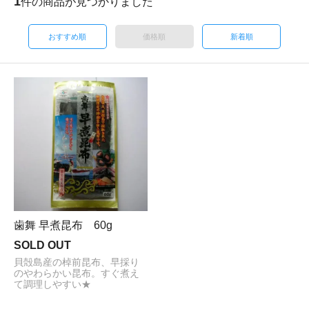
1
件の商品が見つかりました
おすすめ順
価格順
新着順
歯舞 早煮昆布 60g
SOLD OUT
貝殻島産の棹前昆布、早採り
のやわらかい昆布。すぐ煮え
て調理しやすい★