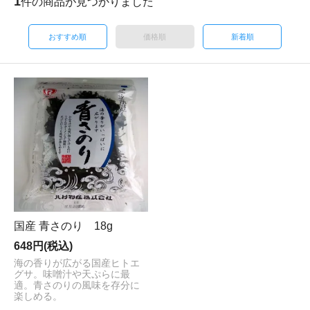
1
件の商品が見つかりました
おすすめ順
価格順
新着順
国産 青さのり 18g
648円(税込)
海の香りが広がる国産ヒトエ
グサ。味噌汁や天ぷらに最
適。青さのりの風味を存分に
楽しめる。