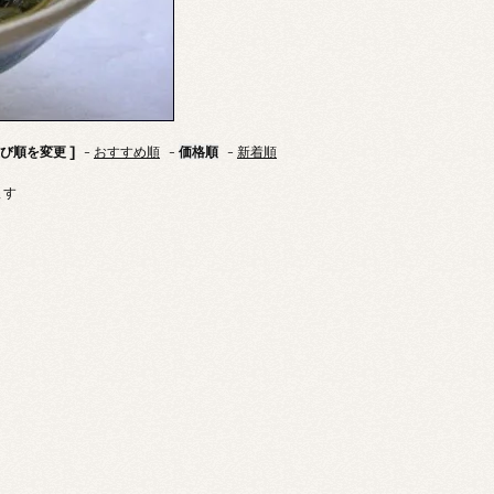
並び順を変更 ]
-
おすすめ順
-
価格順
-
新着順
ます