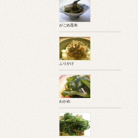
がごめ昆布
ふりかけ
わかめ