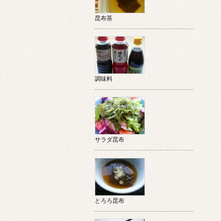
昆布茶
調味料
サラダ昆布
とろろ昆布