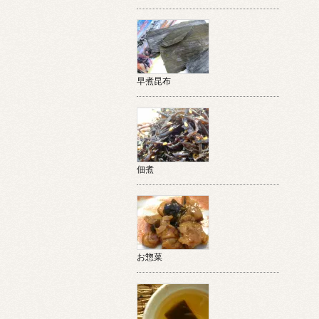
早煮昆布
佃煮
お惣菜