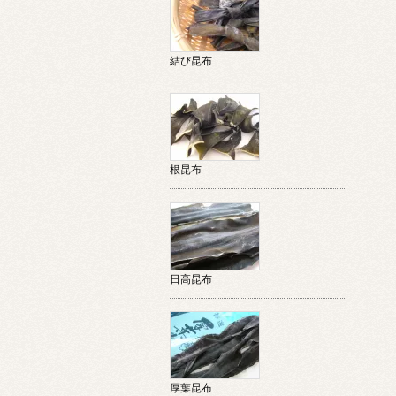
結び昆布
根昆布
日高昆布
厚葉昆布