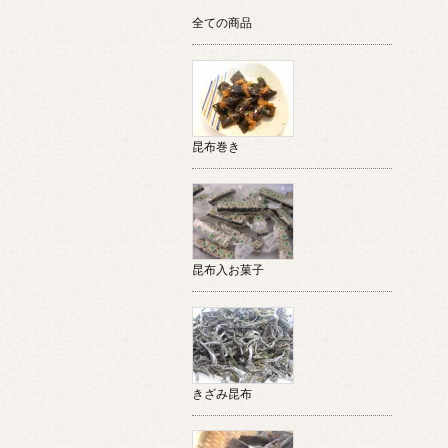
全ての商品
昆布巻き
昆布入お菓子
きざみ昆布