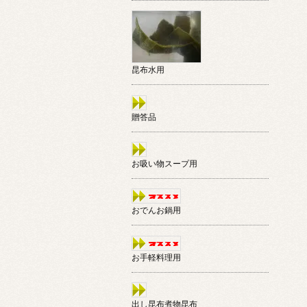
昆布水用
贈答品
お吸い物スープ用
おでんお鍋用
お手軽料理用
出し昆布煮物昆布