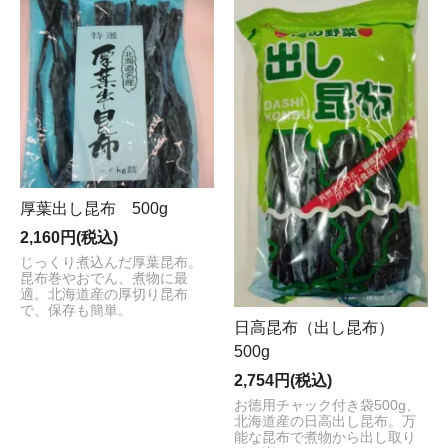
厚葉出し昆布 500g
2,160円(税込)
じっくり煮込んだ厚葉昆布。
昆布巻やおでん、煮物に最
適。北海道産の厚切り昆布
で、保存も簡単。
日高昆布（出し昆布）
500g
2,754円(税込)
お徳用チャック付き袋500g、
北海道産の日高出し昆布。万
能な昆布で煮物から出し取り