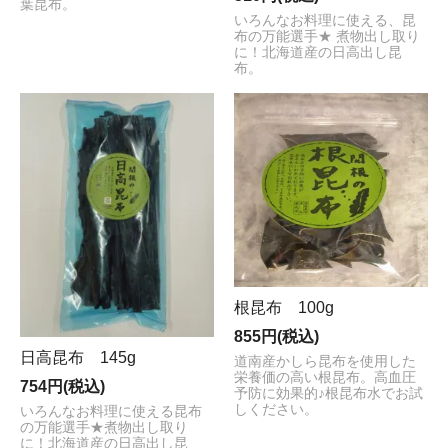
葉昆布。
いろんなお料理に使える、昆
布の万能選手★ 煮物出し取り
に！北海道産の日高出し昆
布。
根昆布 100g
855円(税込)
日高昆布 145g
道南産かしら昆布を使用した
栄養価の高い根昆布。高血圧
754円(税込)
予防に効果的♪根昆布水でお試
しください。
いろんなお料理に使える昆布
の万能選手★煮物出し取り
に！北海道産の日高出し昆