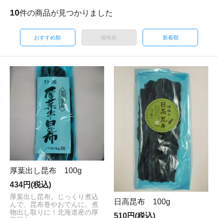
10
件の商品が見つかりました
おすすめ順
価格順
新着順
厚葉出し昆布 100g
434円(税込)
厚葉出し昆布。じっくり煮込
日高昆布 100g
んで、昆布巻やおでんに。煮
物出し取りに！北海道産の厚
510円(税込)