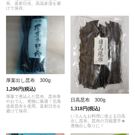
布。直射日光、高温多湿を避
けて保存。
厚葉出し昆布 300g
1,296円(税込)
厚葉で煮込んだ昆布。昆布巻
日高昆布 300g
やおでん、煮物に最適！北海
道産昆布を使用。直射日光を
1,318円(税込)
避けて保存。
いろんなお料理に使える日高
出し昆布。昆布の万能選手★
煮物出し取りに！