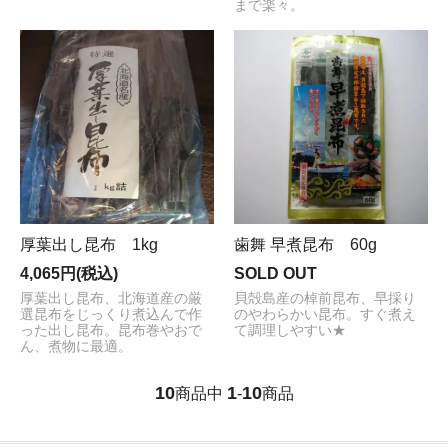
まで楽々。
厚葉出し昆布 1kg
歯舞 早煮昆布 60g
4,065円(税込)
SOLD OUT
厚葉出し昆布、北海道産の厳
貝殻島産の棹前昆布、早採り
選昆布をじっくり煮込んで作
のやわらかい昆布。すぐ煮え
った出し昆布。昆布巻やおで
て調理しやすい★
ん、煮物に最適。
10
1
10
商品中
-
商品