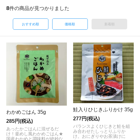
8
件の商品が見つかりました
おすすめ順
価格順
新着順
鮭入りひじきふりかけ 35g
わかめごはん 35g
277円(税込)
285円(税込)
バランスよくひじきと鮭を組
あったかごはんに混ぜるだ
み合わせたしっとりふりか
け！釜めし風わかめごはん★
け。おにぎりやお茶漬けに
国産わかめと調味料が絶妙な