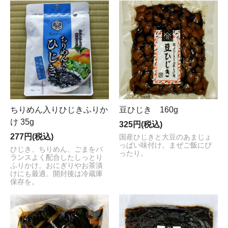
ちりめん入りひじきふりか
豆ひじき 160g
け 35g
325円(税込)
277円(税込)
国産ひじきと大豆のあまじょ
っぱい味付け。まぜご飯にぴ
ひじき、ちりめん、ごまをバ
ったり。
ランスよく配合したしっとり
ふりかけ。おにぎりやお茶漬
けにも最適。開封後は冷蔵庫
保存を。