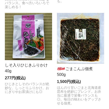
も。
バランス。食べ方いろいろで
楽しめる！
しそ入りひじきふりかけ
ごまこんぶ佃煮
40g
500g
277円(税込)
1,500円(税込)
ひじきとしそのバランスが絶
ほんのり甘いごまと北海道産
妙な、しっとりふりかけ。お
昆布を絶妙にブレンド。お弁
にぎりやお茶漬けにも◎
当に最適で栄養バランスも
◎。毎日の味わいをアップさ
せる佃煮。