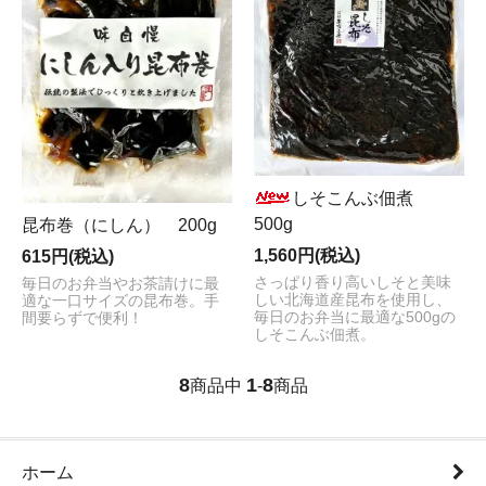
しそこんぶ佃煮
500g
昆布巻（にしん） 200g
1,560円(税込)
615円(税込)
さっぱり香り高いしそと美味
毎日のお弁当やお茶請けに最
しい北海道産昆布を使用し、
適な一口サイズの昆布巻。手
毎日のお弁当に最適な500gの
間要らずで便利！
しそこんぶ佃煮。
8
1
8
商品中
-
商品
ホーム