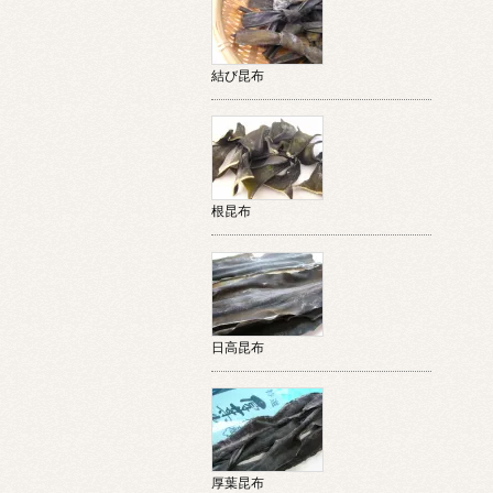
結び昆布
根昆布
日高昆布
厚葉昆布