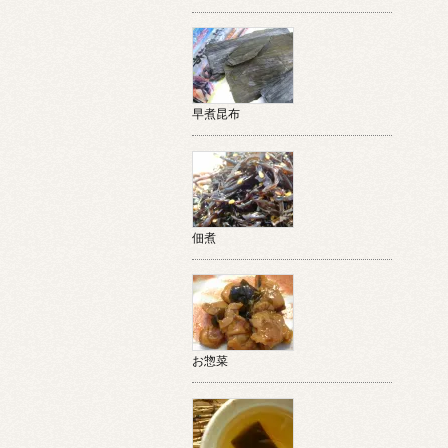
早煮昆布
佃煮
お惣菜