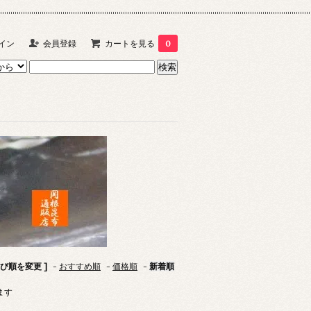
イン
会員登録
カートを見る
0
並び順を変更 ]
-
おすすめ順
-
価格順
-
新着順
います