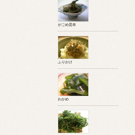
がごめ昆布
ふりかけ
わかめ