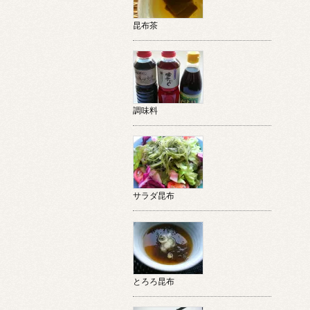
昆布茶
調味料
サラダ昆布
とろろ昆布