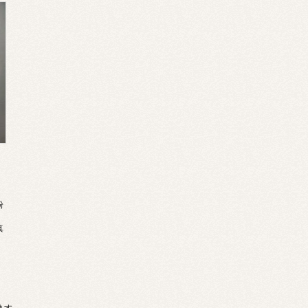
粉
。
真
います