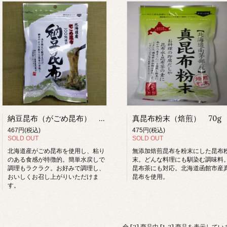
納豆昆布（がごめ昆布） 30g
真昆布粉末（焙煎） 70g
467円(税込)
475円(税込)
SOLD OUT
SOLD OUT
北海道産がごめ昆布を使用し、粘り
無添加焙煎昆布を粉末にした昆布
のある食感が特徴的。簡単水戻しで
末。どんな料理にも馴染む調味料
調理もラクラク。お好みで調理し、
昆布茶にも対応。北海道函館市産
おいしくお召し上がりいただけま
昆布を使用。
す。
全 [2] 商品中 [1-2] 商品を表示して