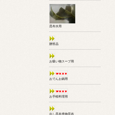
昆布水用
贈答品
お吸い物スープ用
おでんお鍋用
お手軽料理用
出し昆布煮物昆布