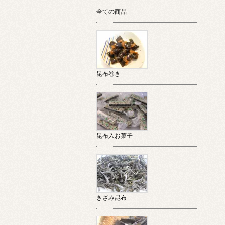
全ての商品
昆布巻き
昆布入お菓子
きざみ昆布