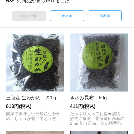
53
件の商品が見つかりました
おすすめ順
価格順
新着順
三陸産 生わかめ 220g
きざみ昆布 60g
813円(税込)
411円(税込)
肉厚で美味しい三陸産生わか
たっぷり入ってお得★漬物、
め。しょうが醤油でどうぞ。
煮物に最適！北海道日高産の
2mm切り昆布。使い勝手◎。