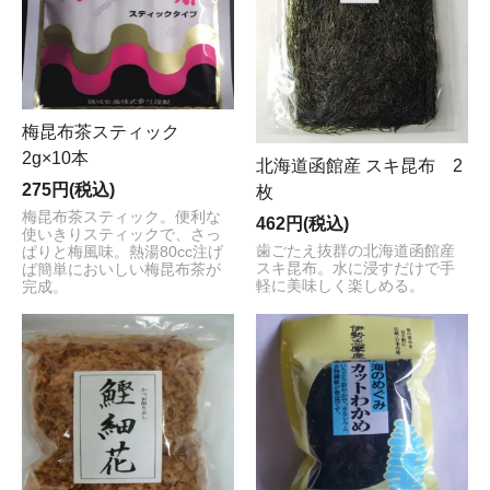
梅昆布茶スティック
2g×10本
北海道函館産 スキ昆布 2
275円(税込)
枚
梅昆布茶スティック。便利な
462円(税込)
使いきりスティックで、さっ
歯ごたえ抜群の北海道函館産
ぱりと梅風味。熱湯80cc注げ
スキ昆布。水に浸すだけで手
ば簡単においしい梅昆布茶が
軽に美味しく楽しめる。
完成。