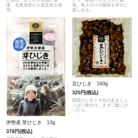
び昆布。おでんや煮物に最
グサ。味噌汁や天ぷらに最
適。北海道産の上質昆布を使
適。青さのりの風味を存分に
用。
楽しめる。
豆ひじき 160g
325円(税込)
国産ひじきと大豆のあまじょ
っぱい味付け。まぜご飯にぴ
ったり。
伊勢産 芽ひじき 13g
378円(税込)