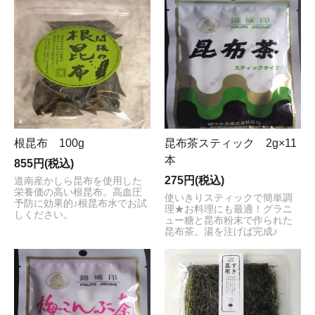
根昆布 100g
昆布茶スティック 2g×11
本
855円(税込)
275円(税込)
道南産かしら昆布を使用した
栄養価の高い根昆布。高血圧
使いきりスティックで簡単調
予防に効果的♪根昆布水でお試
理★お料理にも最適！グラニ
しください。
ュー糖と昆布粉末で作られた
昆布茶。湯を注げば完成♪