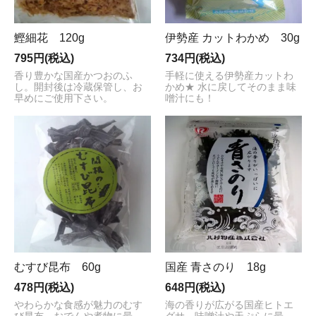
鰹細花 120g
伊勢産 カットわかめ 30g
795円(税込)
734円(税込)
香り豊かな国産かつおのふ
手軽に使える伊勢産カットわ
し。開封後は冷蔵保管し、お
かめ★ 水に戻してそのまま味
早めにご使用下さい。
噌汁にも！
むすび昆布 60g
国産 青さのり 18g
478円(税込)
648円(税込)
やわらかな食感が魅力のむす
海の香りが広がる国産ヒトエ