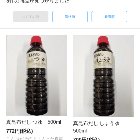
3
件の商品が見つかりました
おすすめ順
価格順
新着順
真昆布だし つゆ 500ml
真昆布だし しょうゆ
500ml
772円(税込)
こんぶがそのまま入った真昆
700円(税込)