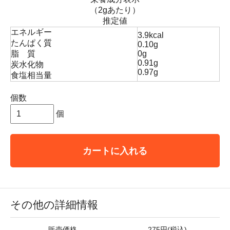
（2gあたり）
推定値
エネルギー
3.9kcal
たんぱく質
0.10g
脂 質
0g
0.91g
炭水化物
0.97g
食塩相当量
個数
個
カートに入れる
その他の詳細情報
販売価格
275円(税込)