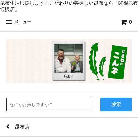
昆布生活応援します！こだわりの美味しい昆布なら「関根昆布
通販店」
0
メニュー
検索
昆布茶