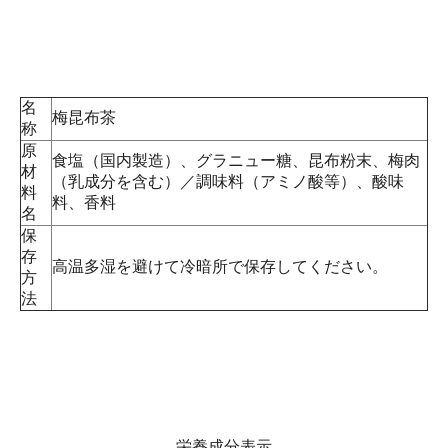
名
梅昆布茶
称
原
食塩（国内製造）、グラニュー糖、昆布粉末、梅肉
材
（乳成分を含む）／調味料（アミノ酸等）、酸味
料
料、香料
名
保
存
高温多湿を避けて冷暗所で保存してください。
方
法
栄養成分表示