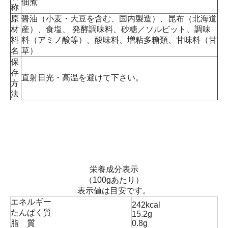
佃煮
称
原
醤油（小麦・大豆を含む、国内製造）、昆布（北海道
材
産）、食塩、 発酵調味料、砂糖／ソルビット、調味
料
料（アミノ酸等）、酸味料、増粘多糖類、甘味料（甘
名
草）
保
存
直射日光・高温を避けて下さい。
方
法
栄養成分表示
（100gあたり）
表示値は目安です。
エネルギー
242kcal
たんぱく質
15.2g
脂 質
0.8g