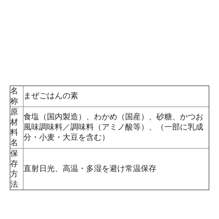
名
まぜごはんの素
称
原
食塩（国内製造）、わかめ（国産）、砂糖、かつお
材
風味調味料／調味料（アミノ酸等）、（一部に乳成
料
分・小麦・大豆を含む）
名
保
存
直射日光、高温・多湿を避け常温保存
方
法